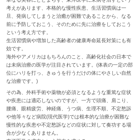
考えがあります、本格的な慢性疾患、生活習慣病は一
旦、発病してしまうと治癒が困難であることから、なる
前に予防しておこう、そのために先に治療をしておこう
という考え方です。
生活習慣病や増加した高齢者の健康寿命延長対策にも有
効です。
海外やアメリカはもちろんのこと、高齢化社会の日本で
は未病治療の医学が注目されています。(体表の一定の部
位にハリを打っ、きゅうを行うだけの体にやさしい自然
な治療です。)
その為、外科手術や薬物が必須となるような重篤な症状
や疾患には適応しないのですが、一方で頭痛、肩こり、
腰痛、眼精疲労、神経痛、うつ病、生理不順、不定愁訴
や他等々など病院(現代医学)では根本的な治療が困難な
慢性的な疾患や不定愁訴などの症状に対して奏功する場
合が少なくありません。