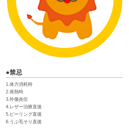
●禁忌
1.体力消耗時
2.発熱時
3.外傷炎症
4.レザー治療直後
5.ピーリング直後
6.うぶ毛そり直後