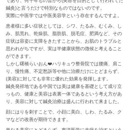
であり、何千年もの昔から(美容を目的として行われてた
鍼灸)と言うだけで特別なものではないのです。
実際に中医学では中医美容学という存在するんですよ。
患者様に多い症状としては、シワ、たるみ、むくみ、し
み、肌荒れ、乾燥肌、脂肪肌、脱毛症、肥満など、その
症状は容姿に支障をきたすことから、お肌のトラブルと
思われがちですが、実は半健康状態の徴候と考えること
ができます。
しかし曙橋らいおん❤️ハリキュウ整骨院では腰痛、肩こ
り、慢性痛、不定愁訴等や他に治療だけにとどまらず、
(美容)に対しても非常に優れた効果を発揮します。
鍼灸発祥地である中国では美は健康を基礎として成り立
っもの、健康と美容は表裏一体であるという考え方があ
り、美容に対して鍼灸治療は盛んに行われて来ました。
顔にはりを刺すことで、小顔に美白、しわ、たるみ、ク
マなどの改善が期待できます。
単なる美容にとどまらず、東洋医学に未病を治すという